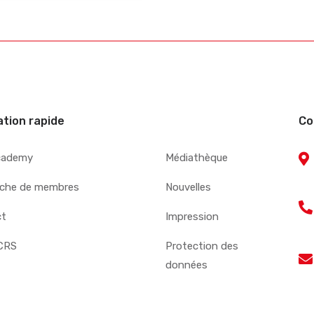
ation rapide
Co
cademy
Médiathèque
che de membres
Nouvelles
ct
Impression
CRS
Protection des
données