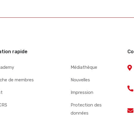
ation rapide
Co
cademy
Médiathèque
che de membres
Nouvelles
ct
Impression
CRS
Protection des
données