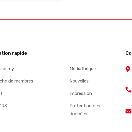
ation rapide
Co
cademy
Médiathèque
che de membres
Nouvelles
ct
Impression
CRS
Protection des
données