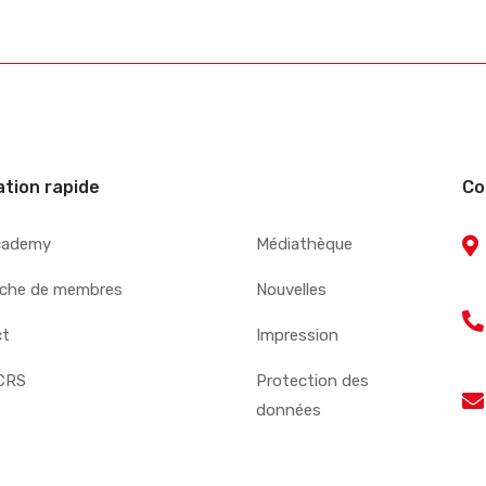
ation rapide
Co
cademy
Médiathèque
che de membres
Nouvelles
ct
Impression
CRS
Protection des
données