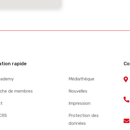
ation rapide
Co
cademy
Médiathèque
che de membres
Nouvelles
ct
Impression
CRS
Protection des
données