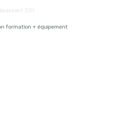
épassant 3.5t
on formation + équipement