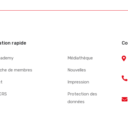
ation rapide
Co
cademy
Médiathèque
che de membres
Nouvelles
ct
Impression
CRS
Protection des
données