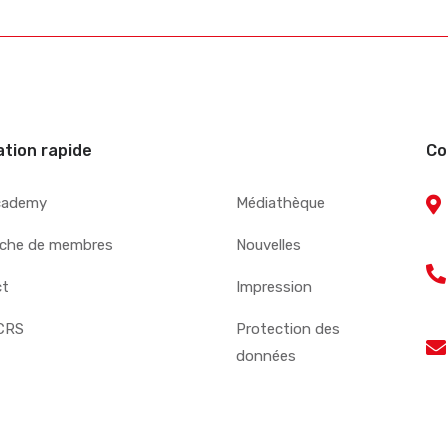
ation rapide
Co
cademy
Médiathèque
che de membres
Nouvelles
ct
Impression
CRS
Protection des
données