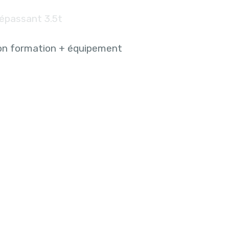
épassant 3.5t
on formation + équipement