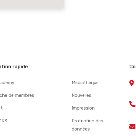
ation rapide
Co
cademy
Médiathèque
che de membres
Nouvelles
ct
Impression
CRS
Protection des
données