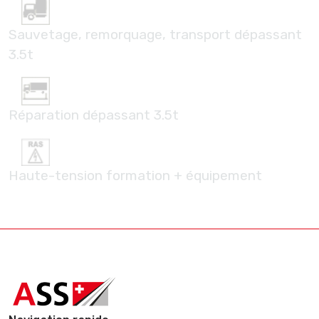
Sauvetage, remorquage, transport dépassant
3.5t
Réparation dépassant 3.5t
Haute-tension formation + équipement