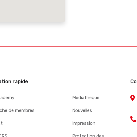
ation rapide
Co
cademy
Médiathèque
che de membres
Nouvelles
ct
Impression
CRS
Protection des