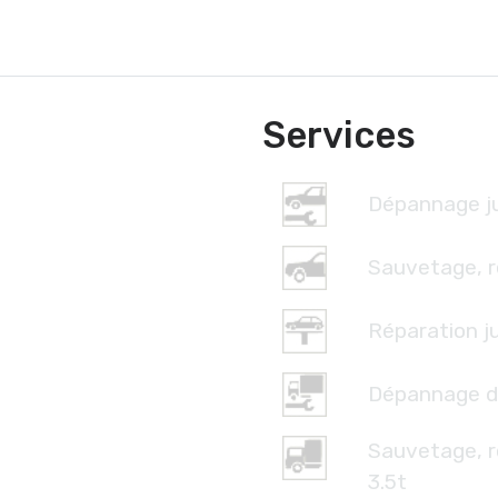
Services
Dépannage ju
Sauvetage, r
Réparation ju
Dépannage d
Sauvetage, 
3.5t