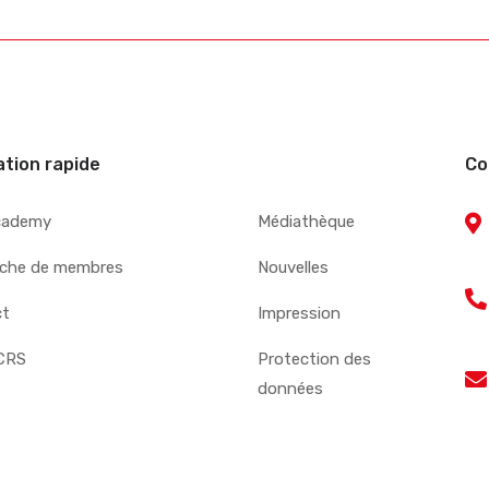
ation rapide
Co
cademy
Médiathèque
che de membres
Nouvelles
ct
Impression
CRS
Protection des
données