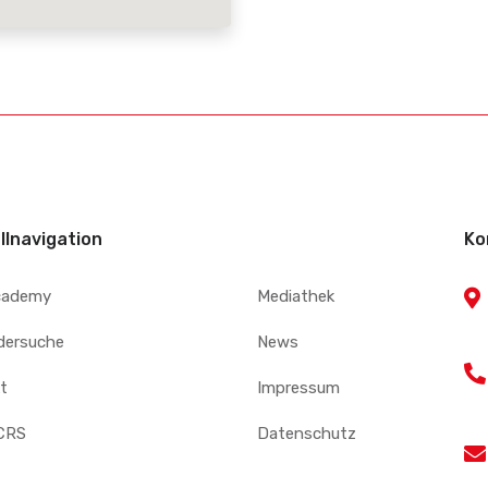
llnavigation
Ko
cademy
Mediathek
edersuche
News
t
Impressum
CRS
Datenschutz