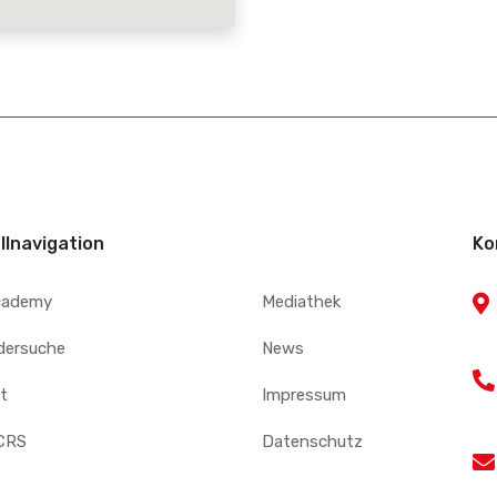
llnavigation
Ko
cademy
Mediathek
edersuche
News
t
Impressum
CRS
Datenschutz