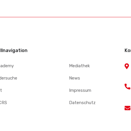
llnavigation
Ko
cademy
Mediathek
edersuche
News
t
Impressum
CRS
Datenschutz