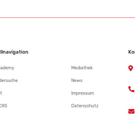
llnavigation
Ko
cademy
Mediathek
edersuche
News
t
Impressum
CRS
Datenschutz