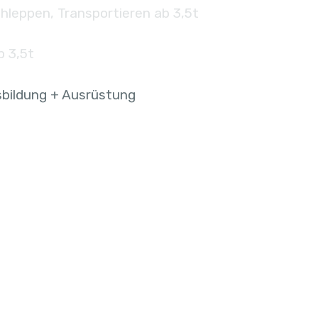
hleppen, Transportieren ab 3,5t
b 3,5t
bildung + Ausrüstung