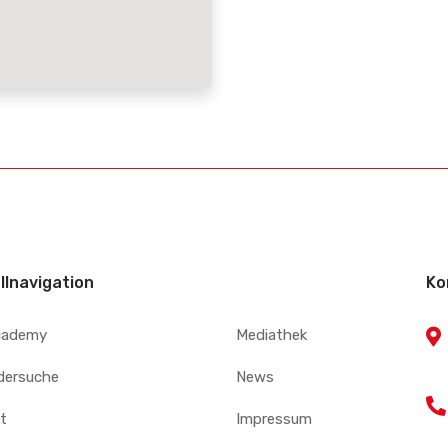
llnavigation
Ko
cademy
Mediathek
edersuche
News
t
Impressum