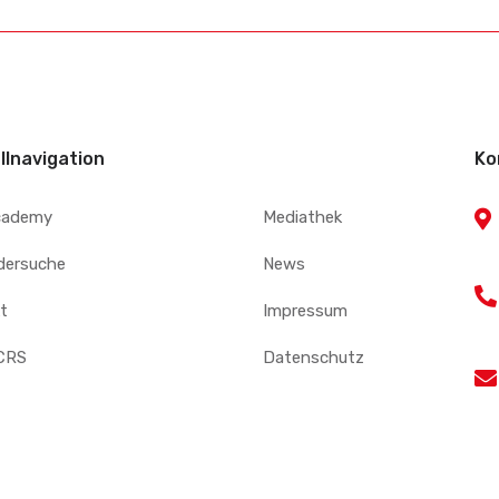
llnavigation
Ko
cademy
Mediathek
edersuche
News
t
Impressum
CRS
Datenschutz