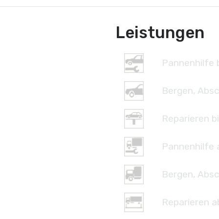
Leistungen
Pannenhilfe b
Bergen, Absc
Reparieren bi
Pannenhilfe 
Bergen, Absc
Reparieren a