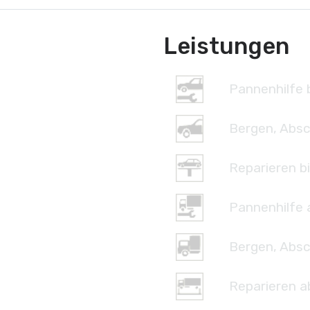
Leistungen
Pannenhilfe b
Bergen, Absc
Reparieren bi
Pannenhilfe 
Bergen, Absc
Reparieren a