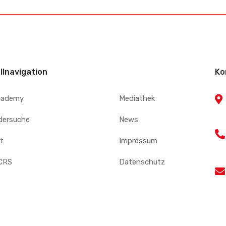
llnavigation
Ko
cademy
Mediathek
edersuche
News
t
Impressum
CRS
Datenschutz