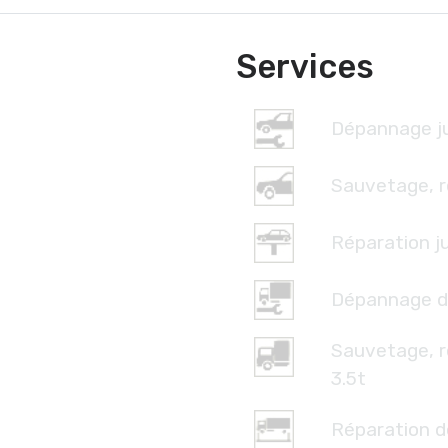
Services
Dépannage ju
Sauvetage, r
Réparation ju
Dépannage d
Sauvetage, 
3.5t
Réparation d