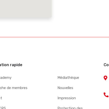
ation rapide
Co
cademy
Médiathèque
che de membres
Nouvelles
ct
Impression
CRS
Protection des