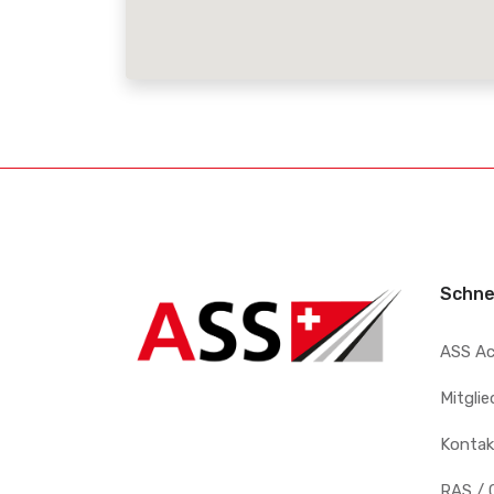
Schne
ASS A
Mitgli
Kontak
RAS / 