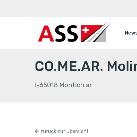
New
CO.ME.AR. Molin
I-65018 Montichiari
zurück zur Übersicht