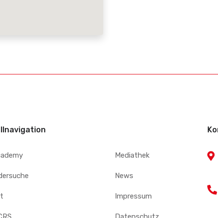
llnavigation
Ko
cademy
Mediathek
edersuche
News
t
Impressum
CRS
Datenschutz