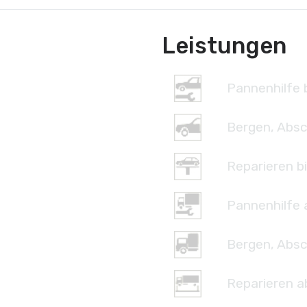
Leistungen
Pannenhilfe b
Bergen, Absc
Reparieren bi
Pannenhilfe 
Bergen, Absc
Reparieren a