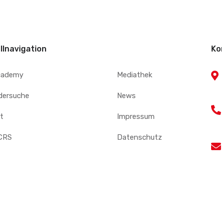
llnavigation
Ko
cademy
Mediathek
edersuche
News
t
Impressum
CRS
Datenschutz