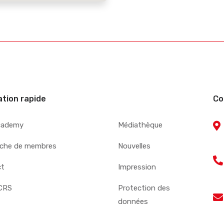
ation rapide
Co
cademy
Médiathèque
che de membres
Nouvelles
ct
Impression
CRS
Protection des
données