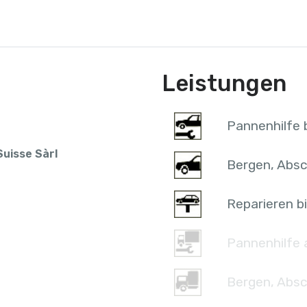
Leistungen
Pannenhilfe b
uisse Sàrl
Bergen, Absc
Reparieren bi
Pannenhilfe 
Bergen, Absc