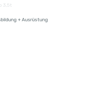
b 3,5t
bildung + Ausrüstung