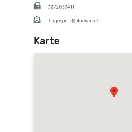
0272033411
d.agosport@bluewin.ch
Karte