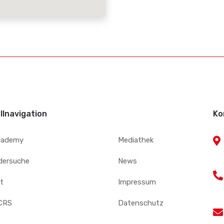
llnavigation
Ko
cademy
Mediathek
edersuche
News
t
Impressum
CRS
Datenschutz