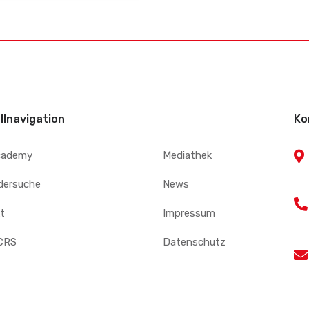
llnavigation
Ko
cademy
Mediathek
edersuche
News
t
Impressum
CRS
Datenschutz