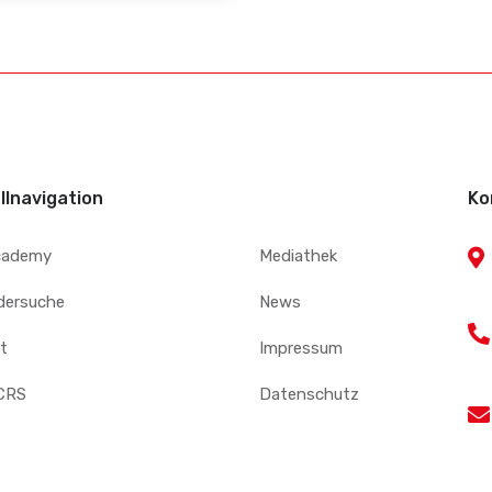
llnavigation
Ko
cademy
Mediathek
edersuche
News
t
Impressum
CRS
Datenschutz