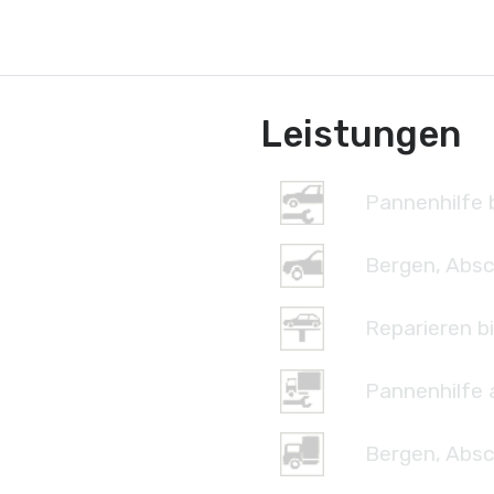
Leistungen
Pannenhilfe b
Bergen, Absc
Reparieren bi
Pannenhilfe 
Bergen, Absc