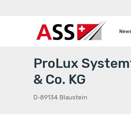
New
ProLux System
& Co. KG
D-89134 Blaustein