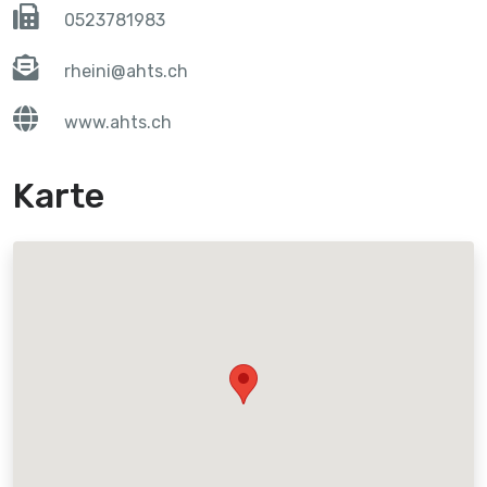
0523781983
rheini@ahts.ch
www.ahts.ch
Karte