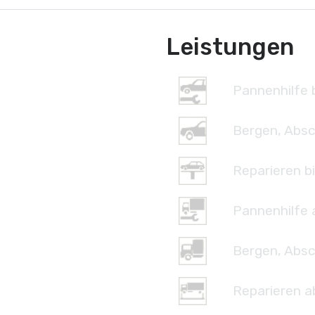
Leistungen
Pannenhilfe b
Bergen, Absc
Reparieren bi
Pannenhilfe 
Bergen, Absc
Reparieren a