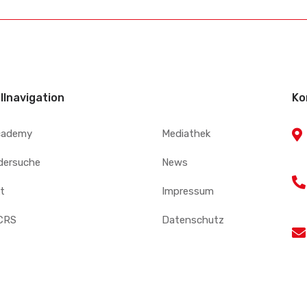
llnavigation
Ko
cademy
Mediathek
edersuche
News
t
Impressum
CRS
Datenschutz