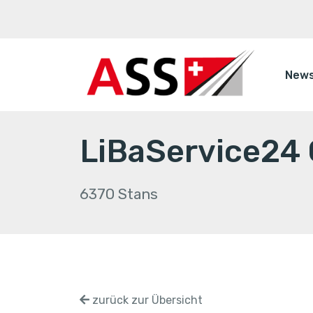
New
LiBaService24
6370 Stans
zurück zur Übersicht