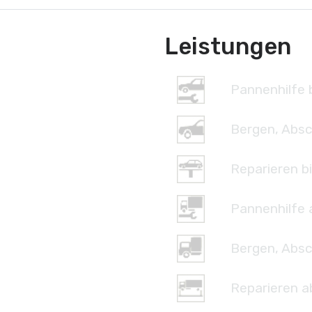
Leistungen
Pannenhilfe b
Bergen, Absc
Reparieren bi
Pannenhilfe 
Bergen, Absc
Reparieren a