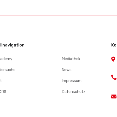
llnavigation
Ko
cademy
Mediathek
edersuche
News
t
Impressum
CRS
Datenschutz