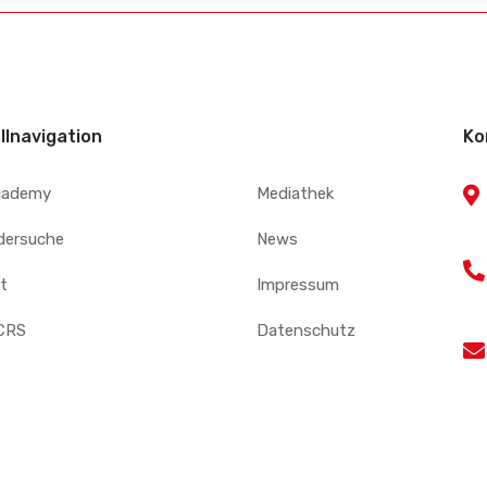
llnavigation
Ko
cademy
Mediathek
edersuche
News
t
Impressum
CRS
Datenschutz