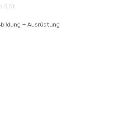
b 3,5t
bildung + Ausrüstung