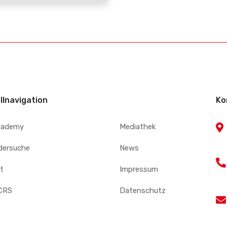
llnavigation
Ko
cademy
Mediathek
edersuche
News
t
Impressum
CRS
Datenschutz