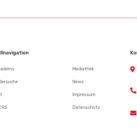
llnavigation
Ko
cademy
Mediathek
edersuche
News
t
Impressum
CRS
Datenschutz